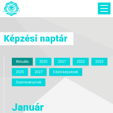
Képzési naptár
Aktuális
2020
2021
2022
2023
2025
2027
Edzői képzések
Szemináriumok
Január