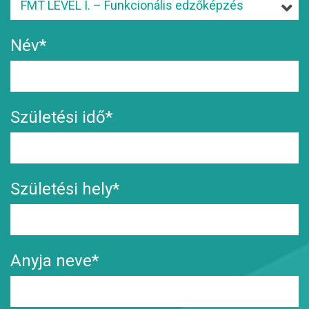
Név*
Születési idő*
Születési hely*
Anyja neve*