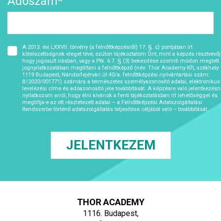
Adószám*
A 2013. évi LXXVII. törvény (a felnőttképzésről) 17. §. c) pontjában írt
kötelezettségnek eleget téve, ezúton tájékoztatom Önt, mint a képzés résztvevőjé
hogy jogosult írásban, vagy a Ptk. 6:7. § (3) bekezdése szerinti módon megtett
jognyilatkozatában megtiltani a felnőttképző (név: Thor Academy Kft, székhely:
1119 Budapest, Nándorfejérvári út 40/a. felnőttképzési nyilvántartási szám:
B/2020/001771) számára a természetes személyazonosító adatai, elektronikus
levelezési címe és adóazonosító jele továbbítását. A képzésre való jelentkezésn
nyilatkozom arról, hogy élni kívánok a fenti tájékoztatásban írt lehetőséggel és
megtiltja-e az ott részletezett adatai – a Felnőttképzési Adatszolgáltatási
Rendszerbe történő adatszolgáltatás teljesítése céljából való – továbbítását.
THOR ACADEMY
1116. Budapest,