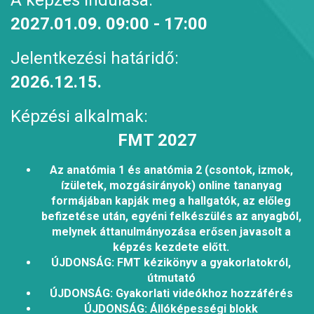
A képzés indulása:
2027.01.09.
09:00
- 17:00
Jelentkezési határidő:
2026.12.15.
Képzési alkalmak:
FMT 2027
Az anatómia 1 és anatómia 2 (csontok, izmok,
ízületek, mozgásirányok) online tananyag
formájában kapják meg a hallgatók, az előleg
befizetése után, egyéni felkészülés az anyagból,
melynek áttanulmányozása erősen javasolt a
képzés kezdete előtt.
ÚJDONSÁG: FMT kézikönyv a gyakorlatokról,
útmutató
ÚJDONSÁG: Gyakorlati videókhoz hozzáférés
ÚJDONSÁG: Állóképességi blokk