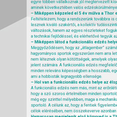
egyre többen vállalkoznak jól megtervezett kí
aminek következtében valós edzéskörülmények
– Miképpen képzeled el 5 év múlva a Thor
Feltételezem, hogy a rendszerünk továbbra is 
lesznek kiváló szakértői, a kollektív tudásszi
változások, hanem az egyes részleteket fogjuk t
a technikai fejlődéssel, és elérhetővé tegyük a
– Miképpen látod a funkcionális edzés hely
Meggyőződésem, hogy az „átlagember” számára 
hagyományos sportok egyszerűen nem arra lette
nem léteznek olyan kötöttségek, amelyek olyas
jelent számára. A funkcionális edzés megfelel
minden releváns képességben a hosszabb, egés
ami a hobbisták legnagyobb ellensége.
– Hol van a funkcionális edzés helye az él
A funkcionális edzés nem más, mint az erőnlét
hogy a szó szoros értelmében minden sportolón
még egy szinttel mélyebben, maga a mechanika), 
sportoló. A célunk az, hogy a fentiek figyelemb
célok elérésében, nem összekeverve azonban a
Hamarosan megjelenik első könyved is a 