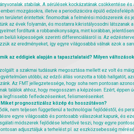
ányvonalak stabilak. A sérülések kockázatának csökkentése és a
ő emberi mozgásokra, illetve a periodizációra épülő edzésfelép
n területet érintettek: finomodtak a felmérési módszereink és j
tünk az évek folyamán, és mostanra kikristályosodni látszanak
elmet fordítunk a robbanékonyságra, mint korábban, jelentősen
on belüli képességek szerinti differenciálásról is. Az edzéste
zük az eredményeket, így egyre világosabbá válnak azok a saro
 mik az eddigiek alapján a tapasztalataid? Milyen változá
olgált: a szakmai tudásunk megosztása mellett ez volt és máig 
yértelműen utóbbi, az edzői állás vonzotta a több hallgatót, az
ozzánk. Az FMT jellegzetessége, hogy soha nem pontosan azonos,
osnak találok ahhoz, hogy megosszam a képzésen. Ezért, éppen 
a legfrissebb felfedezéseinket, felismeréseinket.
 Miket prognosztizálsz közép és hosszútávon?
ik, nem teljesen függetlenül a technológiai fejlődéstől, és pe
ésre egyre világosabb és pontosabb válaszokat kapunk, és ezek
sgálati módszerek fejlődése lehetővé teszi, hogy egyre pontosab
 pontosan adjusztáljuk a terhelést pl. az eszközsebesség mérés