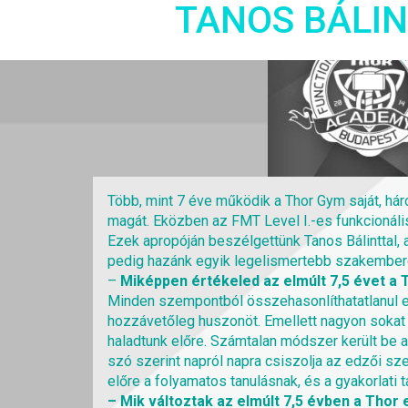
TANOS BÁLIN
Több, mint 7 éve működik a Thor Gym saját, h
magát. Eközben az FMT Level I.-es funkcionál
Ezek apropóján beszélgettünk Tanos Bálinttal, 
pedig hazánk egyik legelismertebb szakembere 
–
Miképpen értékeled az elmúlt 7,5 évet a 
Minden szempontból összehasonlíthatatlanul elő
hozzávetőleg huszonöt. Emellett nagyon sokat 
haladtunk előre. Számtalan módszer került be a
szó szerint napról napra csiszolja az edzői sz
előre a folyamatos tanulásnak, és a gyakorlati
– Mik változtak az elmúlt 7,5 évben a Tho