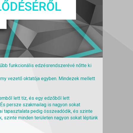
JLŐDÉSÉRŐL
űbb funkcionális edzésrendszerévé nőtte ki
demy vezető oktatója egyben. Mindezek mellett
mből lett tíz, és egy edzőből lett
. És persze szakmailag is nagyon sokat
mai tapasztalata pedig összeadódik, és szinte
k, szinte minden területen nagyon sokat léptünk