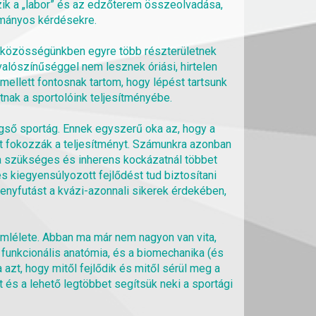
zik a „labor” és az edzőterem összeolvadása,
ományos kérdésekre.
i közösségünkben egyre több részterületnek
valószínűséggel nem lesznek óriási, hirtelen
mellett fontosnak tartom, hogy lépést tartsunk
tnak a sportolóink teljesítményébe.
gső sportág. Ennek egyszerű oka az, hogy a
tt fokozzák a teljesítményt. Számunkra azonban
 a szükséges és inherens kockázatnál többet
 kiegyensúlyozott fejlődést tud biztosítani
nyfutást a kvázi-azonnali sikerek érdekében,
emlélete. Abban ma már nem nagyon van vita,
funkcionális anatómia, és a biomechanika (és
azt, hogy mitől fejlődik és mitől sérül meg a
t és a lehető legtöbbet segítsük neki a sportági