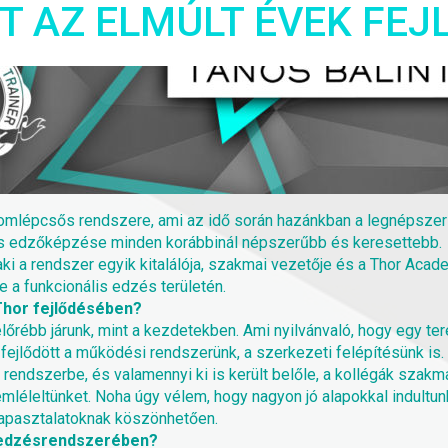
T AZ ELMÚLT ÉVEK FE
áromlépcsős rendszere, ami az idő során hazánkban a legnépszer
is edzőképzése minden korábbinál népszerűbb és keresettebb.
aki a rendszer egyik kitalálója, szakmai vezetője és a Thor Aca
a funkcionális edzés területén.
Thor fejlődésében?
rébb járunk, mint a kezdetekben. Ami nyilvánvaló, hogy egy tere
fejlődött a működési rendszerünk, a szerkezeti felépítésünk is
 rendszerbe, és valamennyi ki is került belőle, a kollégák szak
emléleltünket. Noha úgy vélem, hogy nagyon jó alapokkal indultun
 tapasztalatoknak köszönhetően.
r edzésrendszerében?