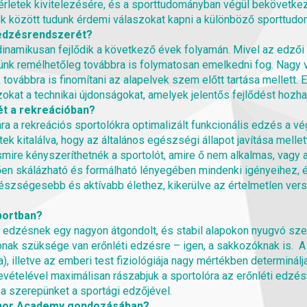
sérletek kivitelezésére, és a sporttudományban végül bekövetke
 között tudunk érdemi válaszokat kapni a különböző sporttud
 edzésrendszerét?
dinamikusan fejlődik a következő évek folyamán. Mivel az edző
ntünk remélhetőleg továbbra is folymatosan emelkedni fog. Nagy 
ovábbra is finomítani az alapelvek szem előtt tartása mellett. E
zokat a technikai újdonságokat, amelyek jelentős fejlődést hozha
ét a rekreációban?
a rekreációs sportolókra optimalizált funkcionális edzés a vé
k kitalálva, hogy az általános egészségi állapot javítása melle
mire kényszeríthetnék a sportolót, amire ő nem alkalmas, vagy
ően skálázható és formálható lényegében mindenki igényeihez, és
zségesebb és aktívabb élethez, kikerülve az értelmetlen verse
sportban?
i edzésnek egy nagyon átgondolt, és stabil alapokon nyugvó sz
ak szüksége van erőnléti edzésre – igen, a sakkozóknak is. A 
illetve az emberi test fiziológiája nagy mértékben determinálja 
evételével maximálisan rászabjuk a sportolóra az erőnléti edzés
 szerepünket a sportági edzőjével.
Thor Academy gondozásában?