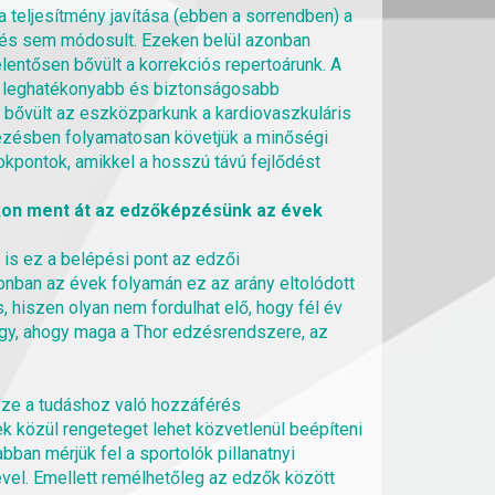
 teljesítmény javítása (ebben a sorrendben) a
ítés sem módosult. Ezeken belül azonban
elentősen bővült a korrekciós repertoárunk. A
 a leghatékonyabb és biztonságosabb
 bővült az eszközparkunk a kardiovaszkuláris
rvezésben folyamatosan követjük a minőségi
kpontok, amikkel a hosszú távú fejlődést
sokon ment át az edzőképzésünk az évek
is ez a belépési pont az edzői
onban az évek folyamán ez az arány eltolódott
 hiszen olyan nem fordulhat elő, hogy fél év
úgy, ahogy maga a Thor edzésrendszere, az
rsze a tudáshoz való hozzáférés
 közül rengeteget lehet közvetlenül beépíteni
ban mérjük fel a sportolók pillanatnyi
ével. Emellett remélhetőleg az edzők között