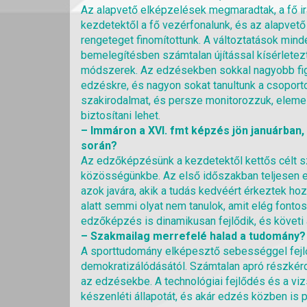
Az alapvető elképzelések megmaradtak, a fő ir
kezdetektől a fő vezérfonalunk, és az alapvet
rengeteget finomítottunk. A változtatások minde
bemelegítésben számtalan újítással kísérletez
módszerek. Az edzésekben sokkal nagyobb figy
edzéskre, és nagyon sokat tanultunk a csoport
szakirodalmat, és persze monitorozzuk, elemez
biztosítani lehet.
– Immáron a XVI. fmt képzés jön januárban,
során?
Az edzőképzésünk a kezdetektől kettős célt sz
közösségünkbe. Az első időszakban teljesen eg
azok javára, akik a tudás kedvéért érkeztek h
alatt semmi olyat nem tanulok, amit elég font
edzőképzés is dinamikusan fejlődik, és követi 
– Szakmailag merrefelé halad a tudomány?
A sporttudomány elképesztő sebességgel fejlőd
demokratizálódásától. Számtalan apró részkérd
az edzésekbe. A technológiai fejlődés és a viz
készenléti állapotát, és akár edzés közben is