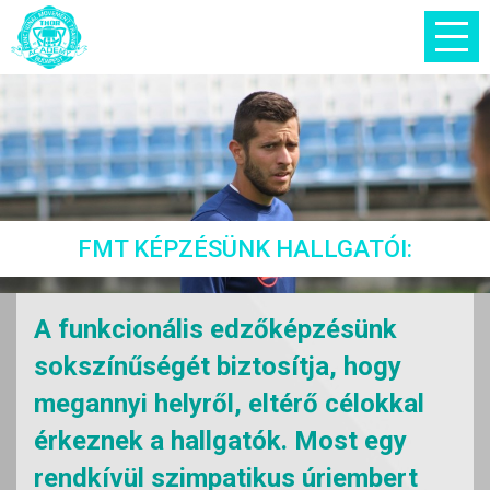
FMT KÉPZÉSÜNK HALLGATÓI:
A funkcionális edzőképzésünk
sokszínűségét biztosítja, hogy
megannyi helyről, eltérő célokkal
érkeznek a hallgatók. Most egy
rendkívül szimpatikus úriembert