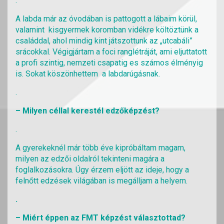
.
A labda már az óvodában is pattogott a lábaim körül,
valamint kisgyermek koromban vidékre költöztünk a
családdal, ahol mindig kint játszottunk az „utcabáli”
srácokkal. Végigjártam a foci ranglétráját, ami eljuttatott
a profi szintig, nemzeti csapatig es számos élményig
is. Sokat köszönhettem a labdarúgásnak.
.
– Milyen céllal kerestél edzőképzést?
.
A gyerekeknél már több éve kipróbáltam magam,
milyen az edzői oldalról tekinteni magára a
foglalkozásokra. Úgy érzem eljött az ideje, hogy a
felnőtt edzések világában is megálljam a helyem.
.
– Miért éppen az FMT képzést választottad?