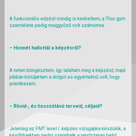
.
A funkcionális edzést mindig is kedveltem, a Thor gym
szemlélete pedig meggyőző volt számomra.
.
– Honnét hallottál a képzésről?
.
A neten böngésztem, így találtam meg a képzést, majd
jobban körüljártam a dolgot es egyértelmű volt, hogy
jelentkezem.
.
– Rövid-, és hosszútávú terveid, céljaid?
.
Jelenleg az FMT level I. képzés vizsgájára készülök, a
későbbiekben pedig szeretnék a rendszeren belül